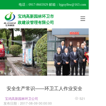
电话：
0917-8665929
 邮箱：bjgxylhw@163.com
宝鸡高新园林环卫市
T
政建设管理有限公司
o
g
g
l
e
n
a
v
i
g
a
t
i
o
安全生产常识——环卫工人作业安全
n
宝鸡高新园林环卫公司
521
发布日期：2017-08-09 00:00:00