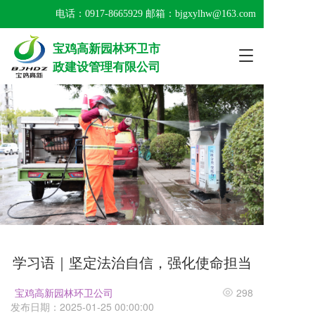
电话：
0917-8665929
 邮箱：bjgxylhw@163.com
宝鸡高新园林环卫市
T
政建设管理有限公司
o
g
g
l
e
n
a
v
i
g
a
t
i
o
学习语｜坚定法治自信，强化使命担当
n
宝鸡高新园林环卫公司
298
发布日期：2025-01-25 00:00:00