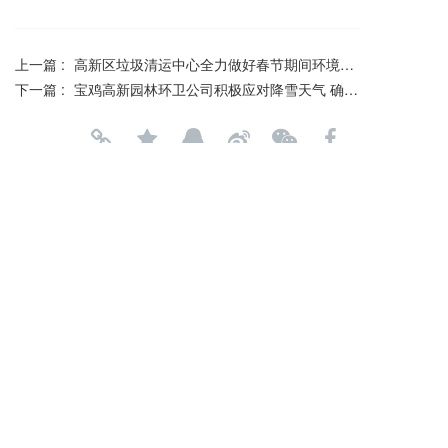
上一篇 :
高新区垃圾清运中心全力做好春节期间环境卫生保障工作
下一篇 :
宝鸡高新园林环卫公司积极应对降雪天气 确保市民出行安全
分享到：
长按或扫码识别 分享给好友