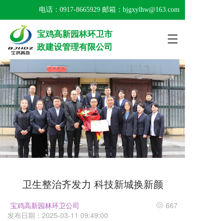
电话：
0917-8665929
 邮箱：bjgxylhw@163.com
宝鸡高新园林环卫市
T
政建设管理有限公司
o
g
g
l
e
n
a
v
i
g
a
t
i
o
卫生整治齐发力 科技新城换新颜
n
宝鸡高新园林环卫公司
667
发布日期：2025-03-11 09:49:00