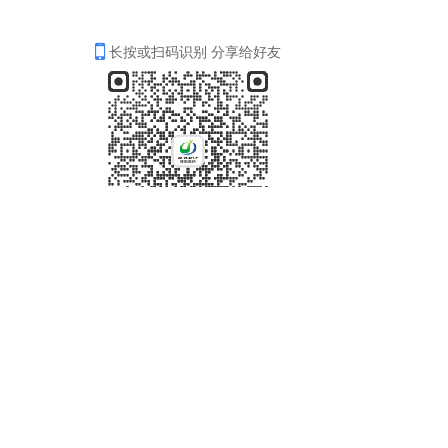
长按或扫码识别 分享给好友
邮箱：bjgxylhw@163.com
座机：
0917-8665929
微信公众号：宝鸡高新园林环卫公司
地址：陕西省宝鸡市高新区高新五路渭水苑A区西门