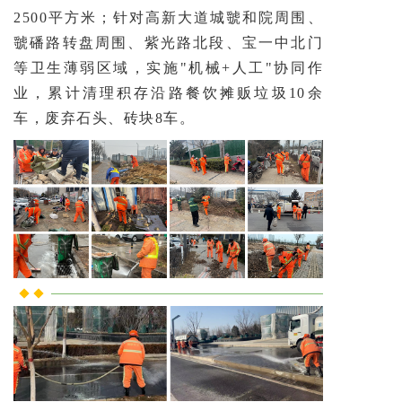
2500平方米；针对高新大道城虢和院周围、
虢磻路转盘周围、紫光路北段、宝一中北门
等卫生薄弱区域，实施"机械+人工"协同作
业，累计清理积存沿路餐饮摊贩垃圾10余
车，废弃石头、砖块8车。